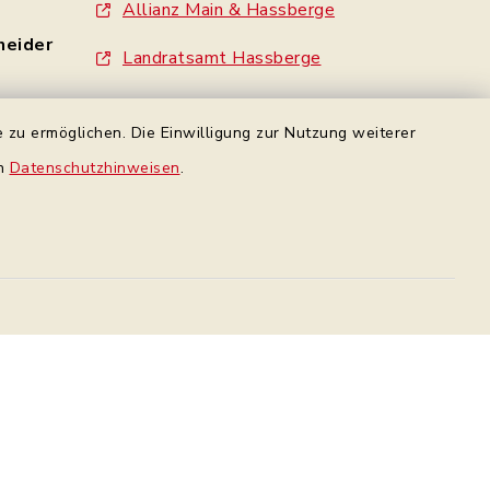
Allianz Main & Hassberge
neider
Landratsamt Hassberge
Standesamt Haßfurt
 zu ermöglichen. Die Einwilligung zur Nutzung weiterer
- 0
Gemeinde Wonfurt
en
Datenschutzhinweisen
.
e
Gemeinde Gädheim
made by inixmedia
rbindung
Datenschutz Facebook
Datenschutz
Impressum
Sitemap
en