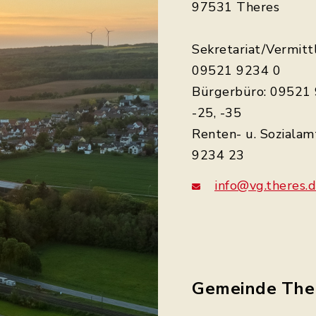
97531 Theres
Sekretariat/Vermitt
09521 9234 0
Bürgerbüro: 09521 
-25, -35
Renten- u. Sozialam
9234 23
info@vg.theres.
Gemeinde The