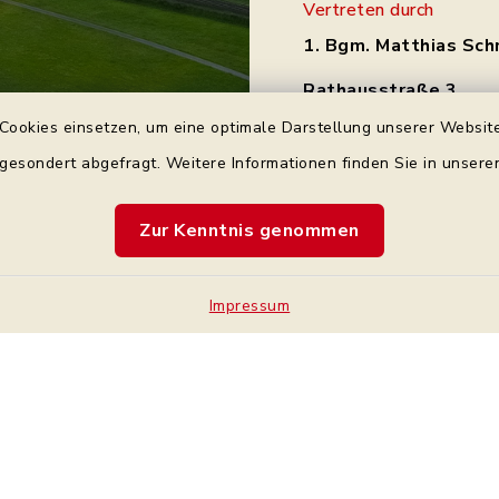
Vertreten durch
1. Bgm. Matthias Sch
Rathausstraße 3
97531 Theres
Cookies einsetzen, um eine optimale Darstellung unserer Website
Tel.: 0 95 21 / 92 34 
 gesondert abgefragt. Weitere Informationen finden Sie in unser
gemeinde@theres.d
Zur Kenntnis genommen
Impressum
Kontakt
Bankve
Barrierefreiheit
Cookie-Einstellung