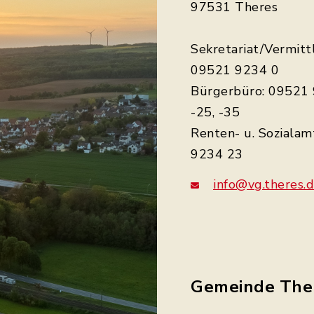
97531 Theres
Sekretariat/Vermitt
09521 9234 0
Bürgerbüro: 09521 
-25, -35
Renten- u. Sozialam
9234 23
info@vg.theres.
Gemeinde The