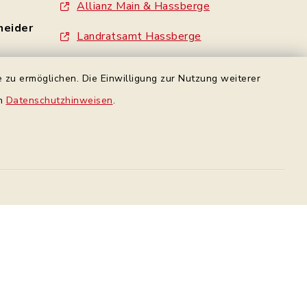
Allianz Main & Hassberge
neider
Landratsamt Hassberge
Standesamt Haßfurt
 zu ermöglichen. Die Einwilligung zur Nutzung weiterer
- 0
Gemeinde Wonfurt
en
Datenschutzhinweisen
.
e
Gemeinde Gädheim
made by inixmedia
rbindung
Datenschutz Facebook
Datenschutz
Impressum
Sitemap
en