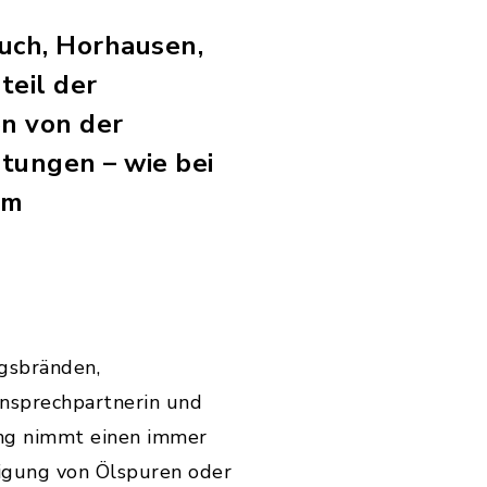
uch, Horhausen,
teil der
en von der
tungen – wie bei
um
gsbränden,
Ansprechpartnerin und
tung nimmt einen immer
tigung von Ölspuren oder