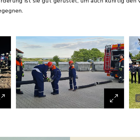
derung ist sie gut gerüstet, um auch künftig den v
egegnen.