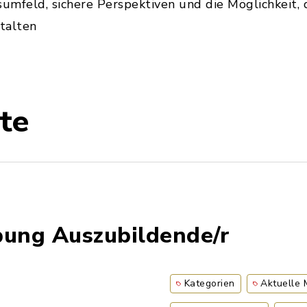
sumfeld, sichere Perspektiven und die Möglichkeit,
talten
te
bung Auszubildende/r
Kategorien
Aktuelle