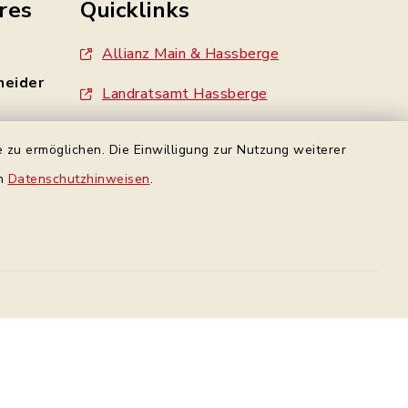
res
Quicklinks
Allianz Main & Hassberge
neider
Landratsamt Hassberge
Standesamt Haßfurt
 zu ermöglichen. Die Einwilligung zur Nutzung weiterer
- 0
Gemeinde Wonfurt
en
Datenschutzhinweisen
.
e
Gemeinde Gädheim
made by inixmedia
rbindung
Datenschutz Facebook
Datenschutz
Impressum
Sitemap