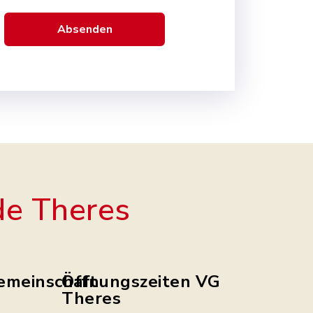
Absenden
e Theres
emeinschaft
Öffnungszeiten VG
Theres