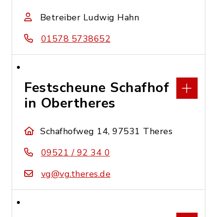
Betreiber Ludwig Hahn
01578 5738652
Festscheune Schafhof
in Obertheres
Schafhofweg 14, 97531 Theres
09521 / 92 34 0
vg@vg.theres.de