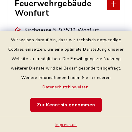
Feuerwehrgebäude
Wonfurt
Kirchgasse 5, 97539 Wonfurt
Wir weisen darauf hin, dass wir technisch notwendige
09521 9234-0
Cookies einsetzen, um eine optimale Darstellung unserer
vg@vg.theres.de
Website zu ermöglichen. Die Einwilligung zur Nutzung
weiterer Dienste wird bei Bedarf gesondert abgefragt.
Weitere Informationen finden Sie in unseren
Finanzamt Zeil
Datenschutzhinweisen
.
Obere Torstraße 9, 97475
Zur Kenntnis genommen
Zeil am Main
09524 8240
Impressum