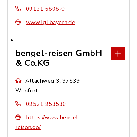
09131 6808-0
www.lgl.bayern.de
bengel-reisen GmbH
& Co.KG
Altachweg 3, 97539
Wonfurt
09521 953530
https://www.bengel-
reisen.de/