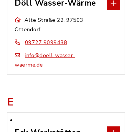
Döll Wasser-Wärme
Alte Straße 22, 97503
Ottendorf
09727 9099438
info@doell-wasser-
waerme.de
E