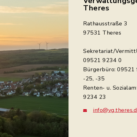
Verwaltungsg
Theres
Rathausstraße 3
97531 Theres
Sekretariat/Vermitt
09521 9234 0
Bürgerbüro: 09521 
-25, -35
Renten- u. Sozialam
9234 23
info@vg.theres.