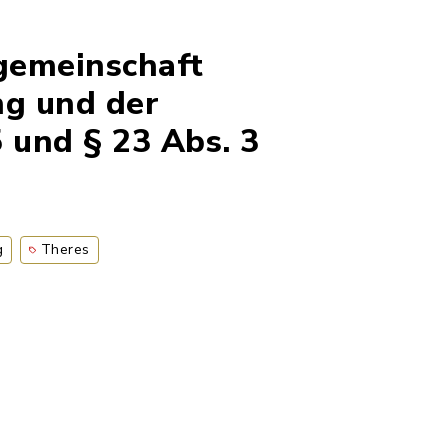
gemeinschaft
g und der
5 und § 23 Abs. 3
g
Theres