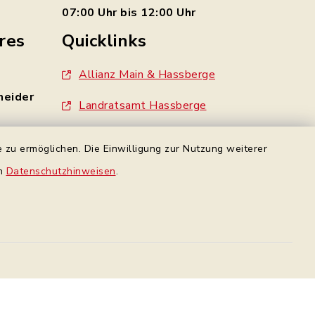
07:00 Uhr bis 12:00 Uhr
res
Quicklinks
Allianz Main & Hassberge
neider
Landratsamt Hassberge
Standesamt Haßfurt
 zu ermöglichen. Die Einwilligung zur Nutzung weiterer
- 0
Gemeinde Wonfurt
en
Datenschutzhinweisen
.
e
Gemeinde Gädheim
made by inixmedia