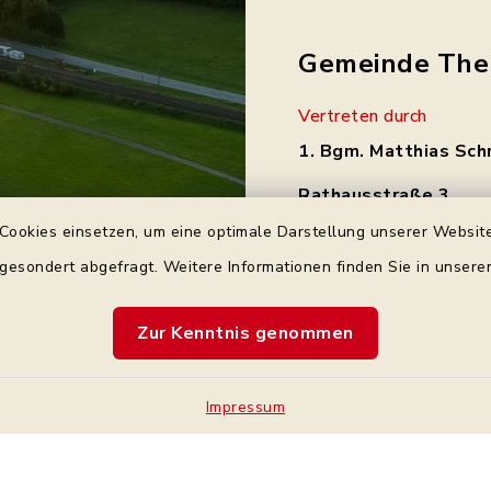
Gemeinde The
Vertreten durch
1. Bgm. Matthias Sch
Rathausstraße 3
97531 Theres
Cookies einsetzen, um eine optimale Darstellung unserer Website
Tel.: 0 95 21 / 92 34 
 gesondert abgefragt. Weitere Informationen finden Sie in unser
gemeinde@theres.d
Zur Kenntnis genommen
Impressum