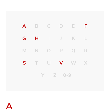
A
B
C
D
E
F
G
H
I
J
K
L
M
N
O
P
Q
R
S
T
U
V
W
X
Y
Z
0-9
A