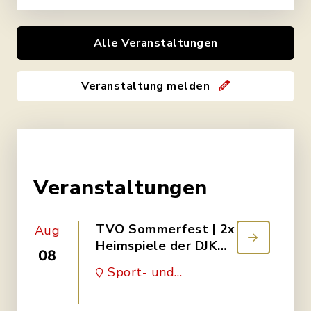
Alle Veranstaltungen
Veranstaltung melden
Veranstaltungen
TVO Sommerfest | 2x
Aug
Heimspiele der DJK
08
Dampfach & SG
Sport- und
Obertheres/Dampfach
Kulturzentrum
|
Obertheres