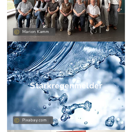
"Ferienspaßaktion der
Aug
Feuerwehren"
22
Abholung am
Marion Kamm
Feuerwehrhaus der
jeweiligen Ortsteile
Starkregenmelder
Pixabay.com