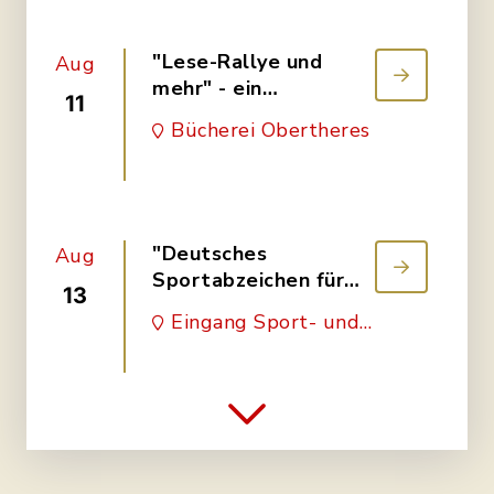
Vereinsmeisterschaft
Tischtennis
"Lese-Rallye und
Aug
mehr" - ein
11
Nachmittag in der
Bücherei Obertheres
Bücherei
"Deutsches
Aug
Sportabzeichen für
13
Kinder"
Eingang Sport- und
Kulturzentrum
Obertheres
Stammtisch der
Aug
Ortsverbände
13