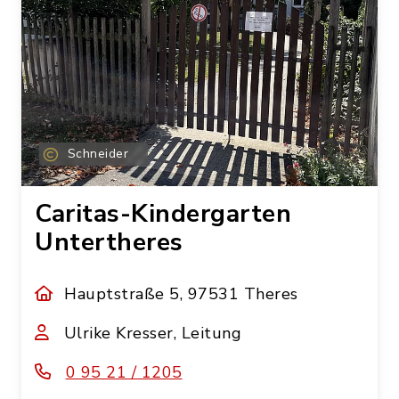
Uhr
Schneider
Schneider
Schneider
Caritas-Kindergarten
Untertheres
Hauptstraße 5, 97531 Theres
Ulrike Kresser, Leitung
Schneider
Schneider
0 95 21 / 1205