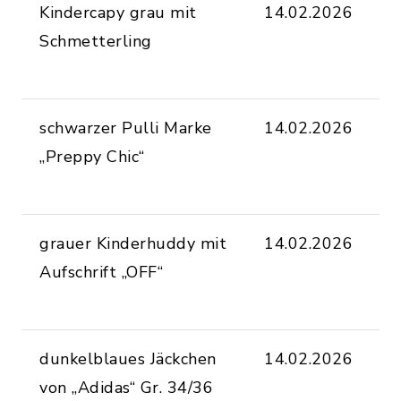
Kindercapy grau mit
14.02.2026
a
Schmetterling
F
O
schwarzer Pulli Marke
14.02.2026
a
„Preppy Chic“
F
O
grauer Kinderhuddy mit
14.02.2026
a
Aufschrift „OFF“
F
O
dunkelblaues Jäckchen
14.02.2026
a
von „Adidas“ Gr. 34/36
F