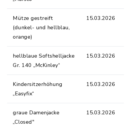
Mütze gestreift
15.03.2026
S
(dunkel- und hellblau,
(
orange)
hellblaue Softshelljacke
15.03.2026
S
Gr. 140 „McKinley“
(
Kindersitzerhöhung
15.03.2026
S
„Easyfix“
(
graue Damenjacke
15.03.2026
S
„Closed"
(