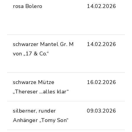
rosa Bolero
14.02.2026
a
F
O
schwarzer Mantel Gr. M
14.02.2026
a
von „17 & Co.“
F
O
schwarze Mütze
16.02.2026
K
„Thereser …alles klar“
T
silberner, runder
09.03.2026
H
Anhänger „Tomy Son“
F