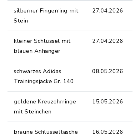
silberner Fingerring mit
27.04.2026
F
Stein
U
kleiner Schlüssel mit
27.04.2026
W
blauen Anhänger
O
schwarzes Adidas
08.05.2026
K
Trainingsjacke Gr. 140
O
goldene Kreuzohrringe
15.05.2026
S
mit Steinchen
B
braune Schlüsseltasche
16.05.2026
F