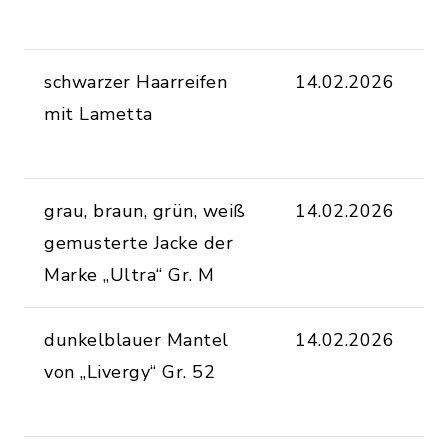
O
schwarzer Haarreifen
14.02.2026
a
mit Lametta
F
O
grau, braun, grün, weiß
14.02.2026
a
gemusterte Jacke der
F
Marke „Ultra“ Gr. M
O
dunkelblauer Mantel
14.02.2026
a
von „Livergy“ Gr. 52
F
O