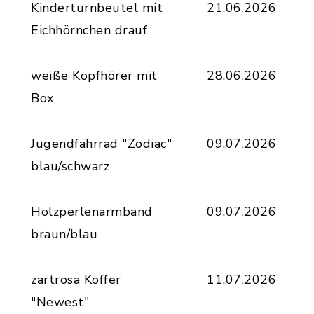
Kinderturnbeutel mit
21.06.2026
8
Eichhörnchen drauf
G
weiße Kopfhörer mit
28.06.2026
W
Box
W
Jugendfahrrad "Zodiac"
09.07.2026
J
blau/schwarz
T
Holzperlenarmband
09.07.2026
D
braun/blau
O
zartrosa Koffer
11.07.2026
K
"Newest"
O