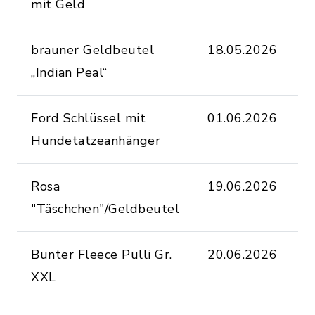
mit Geld
brauner Geldbeutel
18.05.2026
F
„Indian Peal“
Ford Schlüssel mit
01.06.2026
u
Hundetatzeanhänger
Rosa
19.06.2026
a
"Täschchen"/Geldbeutel
K
Bunter Fleece Pulli Gr.
20.06.2026
B
XXL
T