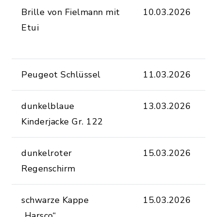
Brille von Fielmann mit
10.03.2026
S
Etui
S
D
Peugeot Schlüssel
11.03.2026
B
dunkelblaue
13.03.2026
S
Kinderjacke Gr. 122
(
dunkelroter
15.03.2026
S
Regenschirm
(
schwarze Kappe
15.03.2026
S
„Harsco“
(