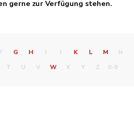
gen gerne zur Verfügung stehen.
F
G
H
I
J
K
L
M
N
T
U
V
W
X
Y
Z
0-9