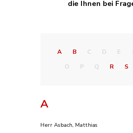
die Ihnen bei Fra
A
B
C
D
E
O
P
Q
R
S
A
Herr Asbach, Matthias