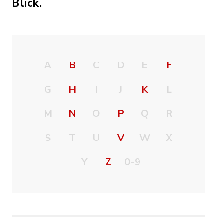
Blick.
A
B
C
D
E
F
G
H
I
J
K
L
M
N
O
P
Q
R
S
T
U
V
W
X
Y
Z
0-9