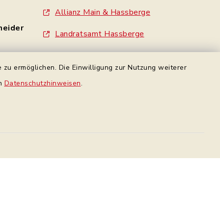
Allianz Main & Hassberge
neider
Landratsamt Hassberge
Standesamt Haßfurt
 zu ermöglichen. Die Einwilligung zur Nutzung weiterer
- 0
Gemeinde Wonfurt
en
Datenschutzhinweisen
.
e
Gemeinde Gädheim
made by inixmedia
rbindung
Datenschutz Facebook
Datenschutz
Impressum
Sitemap
en