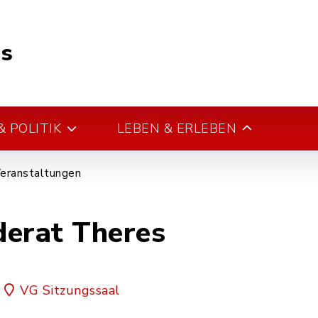
s
 POLITIK
LEBEN & ERLEBEN
eranstaltungen
derat Theres
VG Sitzungssaal