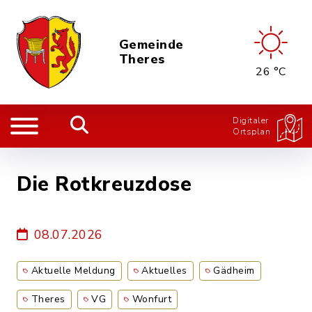
Gemeinde
Theres
26 °C
Digitaler
Ortsplan
Die Rotkreuzdose
08.07.2026
Aktuelle Meldung
Aktuelles
Gädheim
Theres
VG
Wonfurt