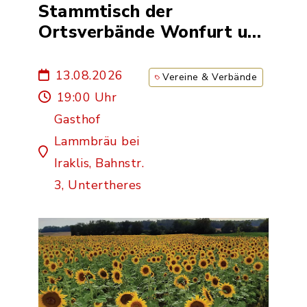
Stammtisch der
Ortsverbände Wonfurt und
Theres Bündnis 90/Die
Grünen
13.08.2026
Vereine & Verbände
19:00 Uhr
Gasthof
Lammbräu bei
Iraklis, Bahnstr.
3, Untertheres