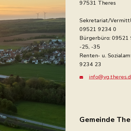
97531 Theres
Sekretariat/Vermitt
09521 9234 0
Bürgerbüro: 09521 
-25, -35
Renten- u. Sozialam
9234 23
info@vg.theres.
Gemeinde The