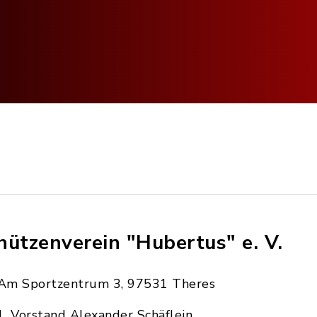
hützenverein "Hubertus" e. V.
Am Sportzentrum 3, 97531 Theres
1. Vorstand Alexander Schäflein