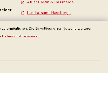
Allianz Main & Hassberge
neider
Landratsamt Hassberge
Standesamt Haßfurt
 zu ermöglichen. Die Einwilligung zur Nutzung weiterer
- 0
Gemeinde Wonfurt
en
Datenschutzhinweisen
.
e
Gemeinde Gädheim
made by inixmedia
rbindung
Datenschutz Facebook
Datenschutz
Impressum
Sitemap
en