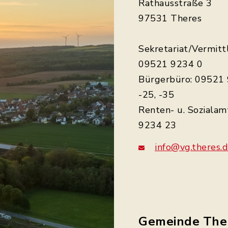
Rathausstraße 3
97531 Theres
Sekretariat/Vermitt
09521 9234 0
Bürgerbüro: 09521 
-25, -35
Renten- u. Sozialam
9234 23
info@vg.theres.
Gemeinde The