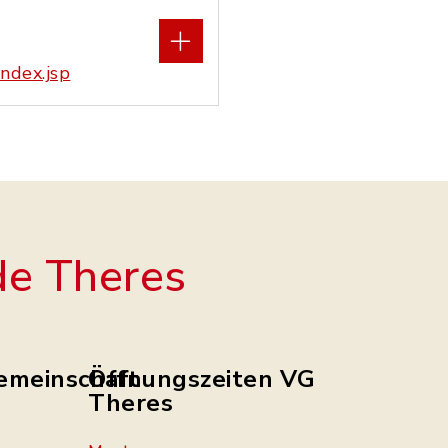
ndex.jsp
e Theres
emeinschaft
Öffnungszeiten VG
Theres