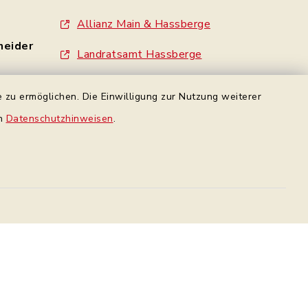
Allianz Main & Hassberge
neider
Landratsamt Hassberge
Standesamt Haßfurt
 zu ermöglichen. Die Einwilligung zur Nutzung weiterer
- 0
Gemeinde Wonfurt
en
Datenschutzhinweisen
.
e
Gemeinde Gädheim
made by inixmedia
rbindung
Datenschutz Facebook
Datenschutz
Impressum
Sitemap
en