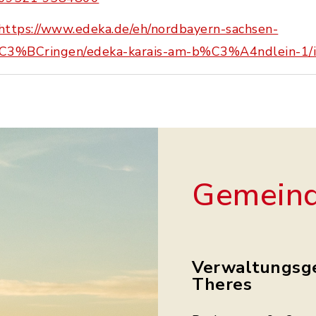
https://www.edeka.de/eh/nordbayern-sachsen-
C3%BCringen/edeka-karais-am-b%C3%A4ndlein-1/i
Gemeind
Verwaltungsg
Theres