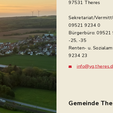
97531 Theres
Sekretariat/Vermitt
09521 9234 0
Bürgerbüro: 09521 
-25, -35
Renten- u. Sozialam
9234 23
info@vg.theres.
Gemeinde The