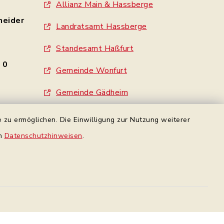
Allianz Main & Hassberge
neider
Landratsamt Hassberge
Standesamt Haßfurt
- 0
Gemeinde Wonfurt
e
Gemeinde Gädheim
made by inixmedia
 zu ermöglichen. Die Einwilligung zur Nutzung weiterer
en
Datenschutzhinweisen
.
rbindung
Datenschutz Facebook
Datenschutz
Impressum
Sitemap
en