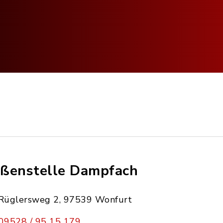
ßenstelle Dampfach
Rüglersweg 2, 97539 Wonfurt
09528 / 95 15 179