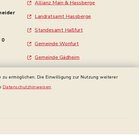
Allianz Main & Hassberge
neider
Landratsamt Hassberge
Standesamt Haßfurt
- 0
Gemeinde Wonfurt
e
Gemeinde Gädheim
made by inixmedia
 zu ermöglichen. Die Einwilligung zur Nutzung weiterer
en
Datenschutzhinweisen
.
rbindung
Datenschutz Facebook
Datenschutz
Impressum
Sitemap
en