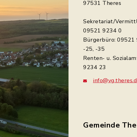
97531 Theres
Sekretariat/Vermitt
09521 9234 0
Bürgerbüro: 09521 
-25, -35
Renten- u. Sozialam
9234 23
info@vg.theres.
Gemeinde The