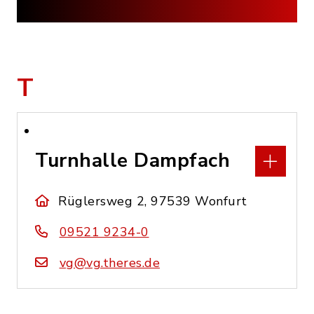
T
Turnhalle Dampfach
Rüglersweg 2, 97539 Wonfurt
09521 9234-0
vg@vg.theres.de