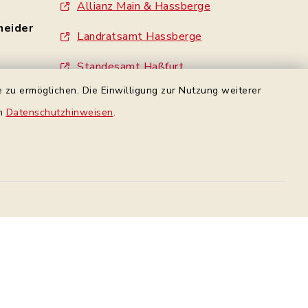
Allianz Main & Hassberge
neider
Landratsamt Hassberge
Standesamt Haßfurt
- 0
 zu ermöglichen. Die Einwilligung zur Nutzung weiterer
Gemeinde Wonfurt
en
Datenschutzhinweisen
.
e
Gemeinde Gädheim
made by inixmedia
rbindung
Datenschutz Facebook
Datenschutz
Impressum
Sitemap
en