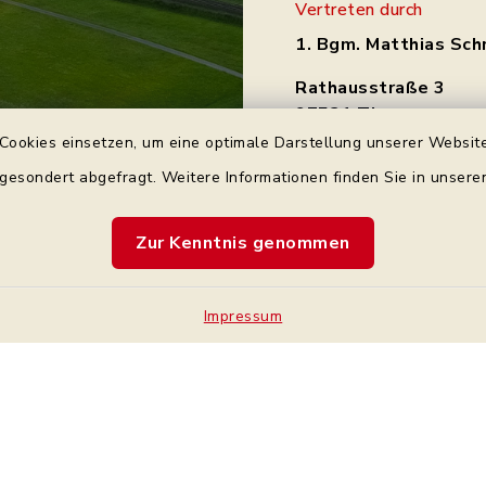
Vertreten durch
1. Bgm. Matthias Sch
Rathausstraße 3
97531 Theres
Tel.: 0 95 21 / 92 34 
Cookies einsetzen, um eine optimale Darstellung unserer Website
 gesondert abgefragt. Weitere Informationen finden Sie in unser
gemeinde@theres.d
Zur Kenntnis genommen
Impressum
Kontakt
Bankve
Barrierefreiheit
Cookie-Einstellung