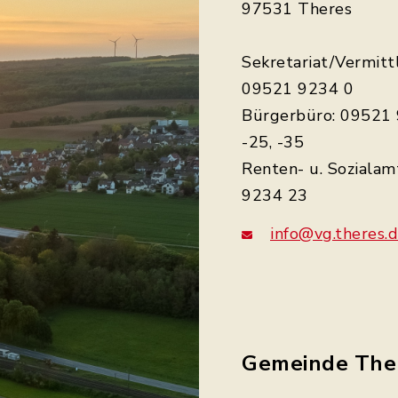
97531 Theres
Sekretariat/Vermitt
09521 9234 0
Bürgerbüro: 09521 
-25, -35
Renten- u. Sozialam
9234 23
info@vg.theres.
Gemeinde The