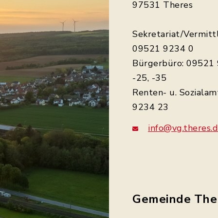
97531 Theres
Sekretariat/Vermitt
09521 9234 0
Bürgerbüro: 09521 
-25, -35
Renten- u. Sozialam
9234 23
info@vg.theres.
Gemeinde The