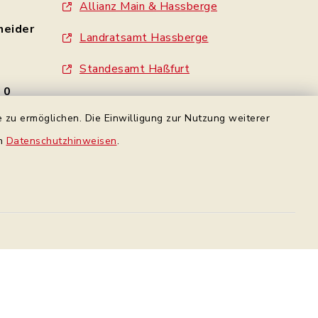
Allianz Main & Hassberge
neider
Landratsamt Hassberge
Standesamt Haßfurt
- 0
Gemeinde Wonfurt
 zu ermöglichen. Die Einwilligung zur Nutzung weiterer
e
Gemeinde Gädheim
en
Datenschutzhinweisen
.
made by inixmedia
rbindung
Datenschutz Facebook
Datenschutz
Impressum
Sitemap
en